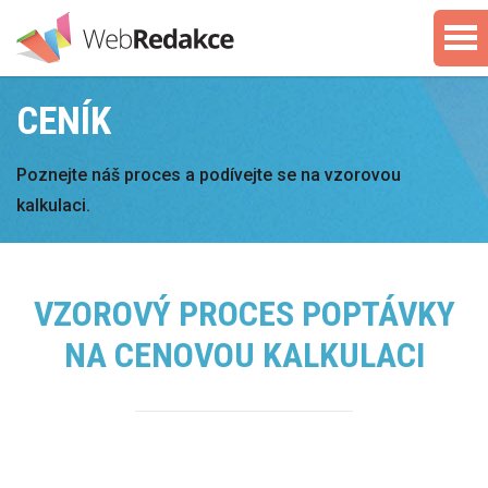
CENÍK
Poznejte náš proces a podívejte se na vzorovou
kalkulaci.
VZOROVÝ PROCES POPTÁVKY
NA CENOVOU KALKULACI